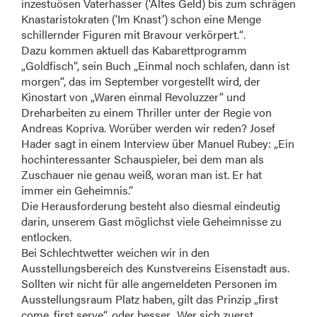
inzestuösen Vaterhasser (‘Altes Geld) bis zum schrägen
Knastaristokraten (‘Im Knast’) schon eine Menge
schillernder Figuren mit Bravour verkörpert.“.
Dazu kommen aktuell das Kabarettprogramm
„Goldfisch“, sein Buch „Einmal noch schlafen, dann ist
morgen“, das im September vorgestellt wird, der
Kinostart von „Waren einmal Revoluzzer“ und
Dreharbeiten zu einem Thriller unter der Regie von
Andreas Kopriva. Worüber werden wir reden? Josef
Hader sagt in einem Interview über Manuel Rubey: „Ein
hochinteressanter Schauspieler, bei dem man als
Zuschauer nie genau weiß, woran man ist. Er hat
immer ein Geheimnis.”
Die Herausforderung besteht also diesmal eindeutig
darin, unserem Gast möglichst viele Geheimnisse zu
entlocken.
Bei Schlechtwetter weichen wir in den
Ausstellungsbereich des Kunstvereins Eisenstadt aus.
Sollten wir nicht für alle angemeldeten Personen im
Ausstellungsraum Platz haben, gilt das Prinzip „first
come, first serve“, oder besser „Wer sich zuerst