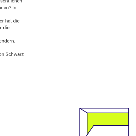
esentlichen
nnen? In
er hat die
r die
endern.
mon Schwarz