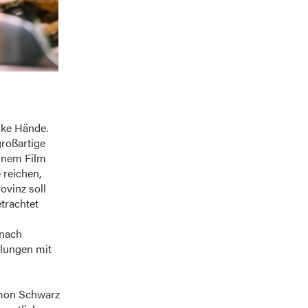
ke Hände.
großartige
einem Film
 reichen,
ovinz soll
trachtet
 nach
tlungen mit
imon Schwarz